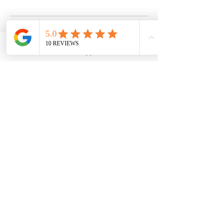
Politique d'annulation
WhatsApp
Pour annuler ou reporter, merci de me contacter 24h à
l'avance.
Sans cela la prestation sera due.
Coordonnées
5 Place du Marché, 34920 Le Crès, France
0652589777
Changezderegard@outlook.com