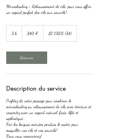
Microshading + Réhaussement de cils: pour vous offrir
un regard parfait des cils aux sourcils!
340
euros
3 h
3
340 €
LE CRES (34)
h
Réserver
Description du service
Profitez de votre passage pour combiner le
microshading au réhaussement de cils avec teinture et
ressortez avec un regard naturel, frais, lifté et
sophistiqué.
Fini les longues minutes perdues le matin pour
maquiller vos cils et vos sourcils!
Vous vous remercierez!