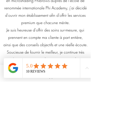
en microshading Phibrows auprès de l'école de
renommée internationale Phi Academy, j'ai décidé
d'ouvrir mon établissement afin d'offrir les services
premium que chacune mérite.
Je suis heureuse d'offrir des soins sur-mesure, qui
prennent en compte ma cliente à part entière,
ainsi que des conseils objectifs et une réelle écoute.
Soucieuse de fournir le meilleur, je continue très
régulièrement à me perfectionner et à me former
aux dernières techniques
afin d'être en mesure de proposer des prestations
WhatsApp
d'exception.
Contactez-moi vite pour plus de renseignements.
Vous pouvez en découvrir plus sur ma manière de
travailler et de penser ce métier et voir des exemples
de mon travail sur ma page Instagram, en cliquant
sur l'icône suivante: