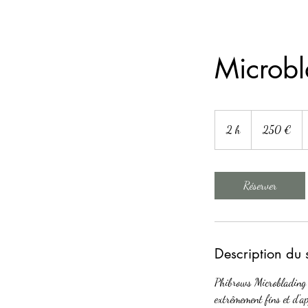
Microbl
250
euros
2 h
2
250 €
h
Réserver
Description du 
Phibrows Microblading e
extrêmement fins et d'ap