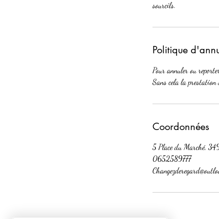
sourcils.
Politique d'ann
Pour annuler ou reporte
Sans cela la prestation 
Coordonnées
5 Place du Marché, 34
0652589777
Changezderegard@outlo