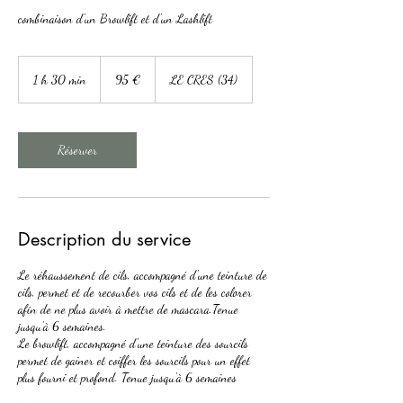
combinaison d'un Browlift et d'un Lashlift
95
euros
1 h 30 min
1
95 €
LE CRES (34)
3
0
m
i
Réserver
n
Description du service
Le réhaussement de cils, accompagné d'une teinture de
cils, permet et de recourber vos cils et de les colorer
afin de ne plus avoir à mettre de mascara.Tenue
jusqu'à 6 semaines.
Le browlift, accompagné d'une teinture des sourcils
permet de gainer et coiffer les sourcils pour un effet
plus fourni et profond. Tenue jusqu'à 6 semaines