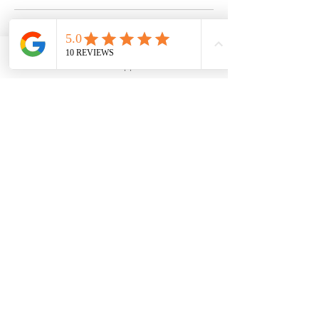
Politique d'annulation
WhatsApp
Pour annuler ou reporter, merci de me contacter 24h à
l'avance.
Sans cela la prestation sera due.
Coordonnées
5 Place du Marché, 34920 Le Crès, France
0652589777
Changezderegard@outlook.com
Changez de Regard