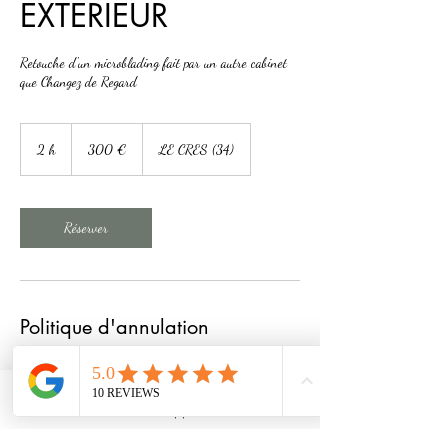
EXTERIEUR
Retouche d'un microblading fait par un autre cabinet
que Changez de Regard
300
euros
2 h
2
300 €
LE CRES (34)
h
Réserver
Politique d'annulation
Pour annuler ou reporter, merci de me contacter 24h à
l'avance.
Sans cela la prestation sera due.
WhatsApp